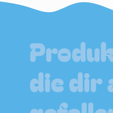
Produ
die dir
gefalle