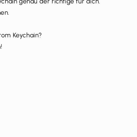
chain genau der richtige für dich.
en.
tom Keychain?
!