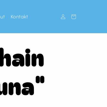
ut
Kontakt
Einloggen
Warenkorb
hain
una"