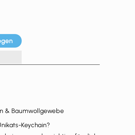
enge für Keychain &quot;Zeruna&quot;
e die Menge für Keychain &quot;Zeruna&quot;
egen
arn & Baumwollgewebe
Unikats-Keychain?