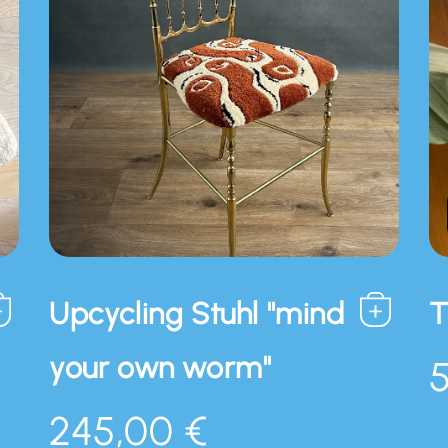
Upcycling Stuhl "mind
T
your own worm"
245,00 €