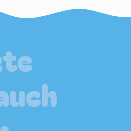
kte
 auch
n