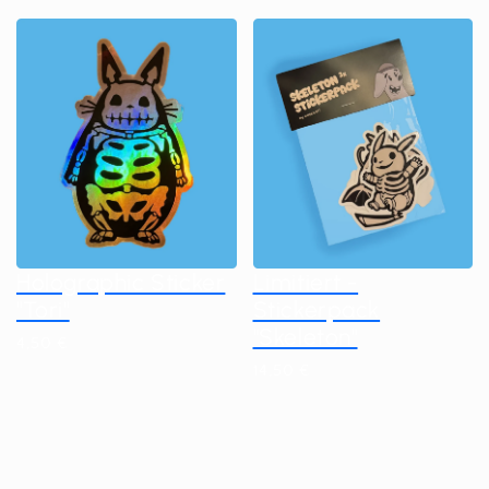
Holographic Sticker
Limitiert -
"Tori"
Stickerpack
"Skeleton"
4,50 €
14,50 €